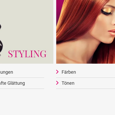
ungen
Färben
fte Glättung
Tönen