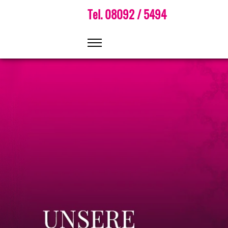
Tel. 08092 / 5494
HOME
SALON, TEAM
LEISTUNGEN
PRODUKTE
PREISE
TERMINBUCHUNG
GUTSCHEINE
JOBS
ANFAHRT